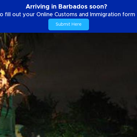
Arriving in Barbados soon?
o fill out your Online Customs and Immigration form b
Submit Here