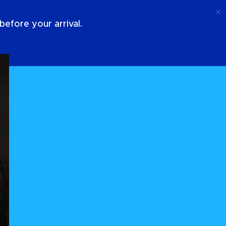
Ligar
Conecte-Se
Sobre Nós
efore your arrival.