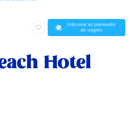
Adicionar ao planejador
de viagem
each Hotel