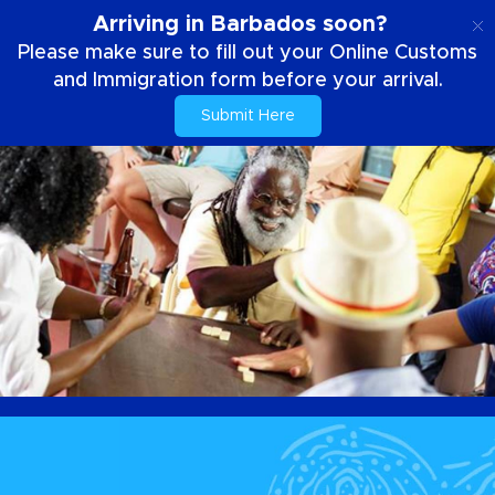
PT
Arriving in Barbados soon?
Please make sure to fill out your Online Customs
and Immigration form before your arrival.
Submit Here