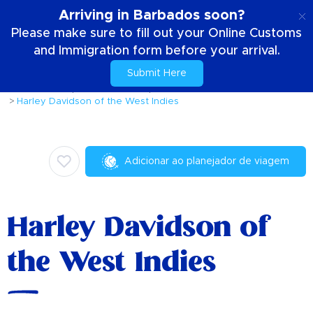
PT
Arriving in Barbados soon?
Please make sure to fill out your Online Customs
and Immigration form before your arrival.
Submit Here
Casa
Coisas para fazer
Compras
Harley Davidson of the West Indies
Adicionar ao planejador de viagem
Harley Davidson of
the West Indies