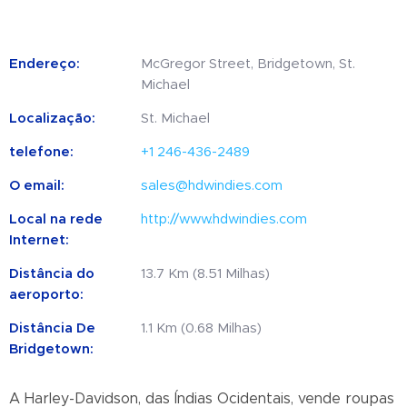
Endereço:
McGregor Street, Bridgetown, St.
Michael
Localização:
St. Michael
telefone:
+1 246-436-2489
O email:
sales@hdwindies.com
Local na rede
http://www.hdwindies.com
Internet:
Distância do
13.7 Km (8.51 Milhas)
aeroporto:
Distância De
1.1 Km (0.68 Milhas)
Bridgetown:
A Harley-Davidson, das Índias Ocidentais, vende roupas