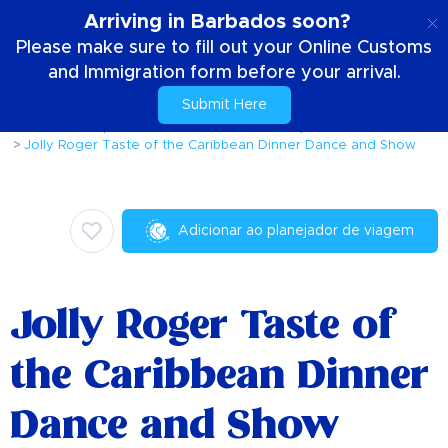
PT
Arriving in Barbados soon?
Please make sure to fill out your Online Customs
and Immigration form before your arrival.
Submit Here
Casa
Coisas para fazer
Atividades e atrações
Jolly Roger Taste of the Caribbean Dinner Dance and Show
Adicionar ao planejador de viagem
Jolly Roger Taste of
the Caribbean Dinner
Dance and Show