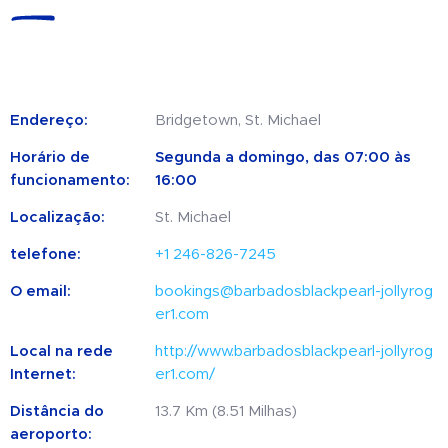
Endereço:
Bridgetown, St. Michael
Horário de
Segunda a domingo, das 07:00 às
funcionamento:
16:00
Localização:
St. Michael
telefone:
+1 246-826-7245
O email:
bookings@barbadosblackpearl-jollyrog
er1.com
Local na rede
http://www.barbadosblackpearl-jollyrog
Internet:
er1.com/
Distância do
13.7 Km (8.51 Milhas)
aeroporto: