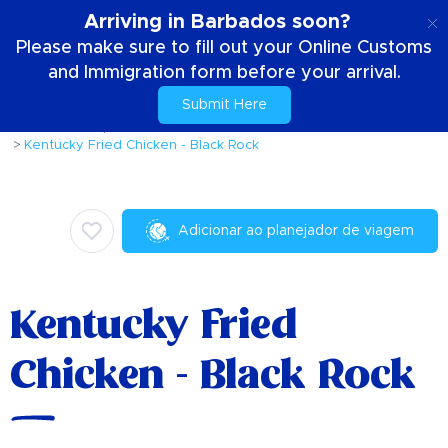
PT
Arriving in Barbados soon?
Please make sure to fill out your Online Customs
and Immigration form before your arrival.
Submit Here
Casa
Coisas para fazer
Culinária
Kentucky Fried Chicken - Black Rock
Adicionar ao planejador de viagem
Kentucky Fried
Chicken - Black Rock