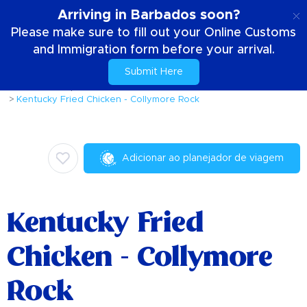
PT
Arriving in Barbados soon?
Please make sure to fill out your Online Customs
and Immigration form before your arrival.
Submit Here
Casa
Coisas para fazer
Culinária
Kentucky Fried Chicken - Collymore Rock
Adicionar ao planejador de viagem
Kentucky Fried
Chicken - Collymore
Rock