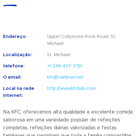
Endereço:
Upper Collymore Rock Road, St.
Michael
Localização:
St. Michael
telefone:
+1 246-437-3791
O email:
kfc@caribnet.net
Local na rede
http://www.kfcbds.com
Internet:
Na KFC, oferecemos alta qualidade e excelente comida
saborosa em uma variedade popular de refeições
completas, refeições diárias valorizadas e festas
familiares que permitem que toda a família compartilhe