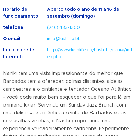
Horário de
Aberto todo o ano de 11 a 16 de
funcionamento:
setembro (domingo)
telefone:
(246) 433-1300
O email:
info@lushlife.bb
Local na rede
http://www.lushlife.bb/Lushlife/naniki/ind
Internet:
ex.php
Naniki tem uma vista impressionante do melhor que
Barbados tem a oferecer: colinas distantes, aldeias
campestres e o cintilante e tentador Oceano Atlântico
- você pode muito bem esquecer o que foi para lá em
primeiro lugar. Servindo um Sunday Jazz Brunch com
uma deliciosa e autêntica cozinha de Barbados e das
nossas ilhas vizinhas, o Naniki proporciona uma
experiência verdadeiramente caribenha. Experimente