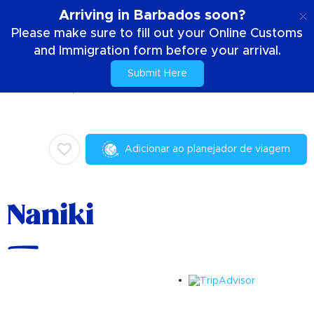
PT
Arriving in Barbados soon?
Please make sure to fill out your Online Customs
and Immigration form before your arrival.
Submit Here
Casa
Coisas para fazer
Culinária
Naniki
Adicionar ao planejador de viagem
Naniki