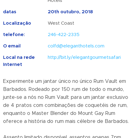
Hotels
datas
20th outubro, 2018
Localização
West Coast
telefone:
246-422-2335
O email
colfd@eleganthotels.com
Local na rede
http://bit.ly/elegantgourmetsafari
Internet
Experimente um jantar único no único Rum Vault em
Barbados. Rodeado por 150 rum de todo o mundo,
junte-se a nós no Rum Vault para um jantar exclusivo
de 4 pratos com combinações de coquetéis de rum,
enquanto o Master Blender do Mount Gay Rum
oferece a história do rum mais célebre de Barbados.
Assento limitado disponível, assentos apenas 7pm.