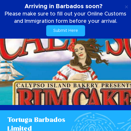
PT
Arriving in Barbados soon?
Please make sure to fill out your Online Customs
and Immigration form before your arrival.
Submit Here
Tortuga Barbados
Limited