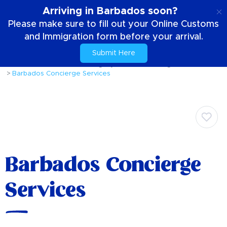
SE
Arriving in Barbados soon?
Please make sure to fill out your Online Customs
and Immigration form before your arrival.
Submit Here
Hem
Din vistelse
Personliga tjänster
Concierge
Barbados Concierge Services
Barbados Concierge
Services