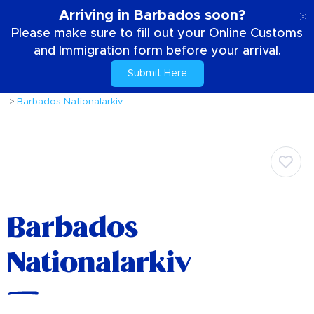
SE
Arriving in Barbados soon?
Please make sure to fill out your Online Customs
and Immigration form before your arrival.
Submit Here
Hem
Din vistelse
Att komma runt ön
Offentliga tjänster
Barbados Nationalarkiv
Barbados
Nationalarkiv