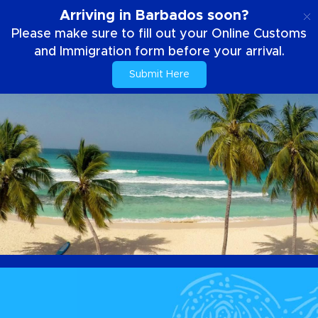
SE
Arriving in Barbados soon?
Please make sure to fill out your Online Customs
and Immigration form before your arrival.
Submit Here