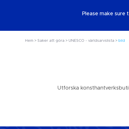
SE
Please make sure t
Hem
Saker att göra
UNESCO - världsarvslista
bild
Utforska konsthantverksbuti