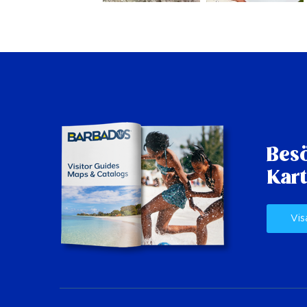
Besö
Kart
Vis