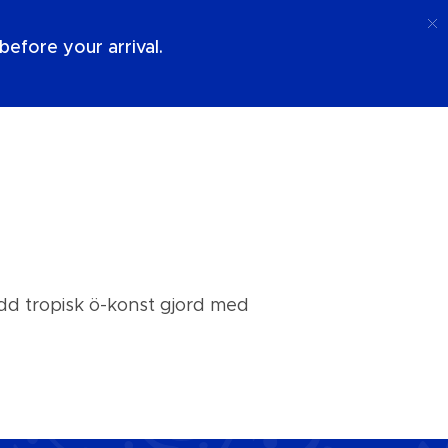
Ring Upp
Logga In
Om Oss
efore your arrival.
dd tropisk ö-konst gjord med