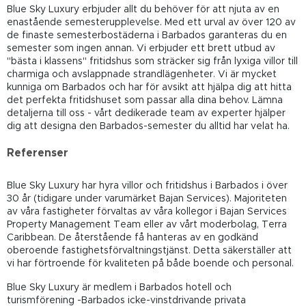
Blue Sky Luxury erbjuder allt du behöver för att njuta av en
enastående semesterupplevelse. Med ett urval av över 120 av
de finaste semesterbostäderna i Barbados garanteras du en
semester som ingen annan. Vi erbjuder ett brett utbud av
"bästa i klassens" fritidshus som sträcker sig från lyxiga villor till
charmiga och avslappnade strandlägenheter. Vi är mycket
kunniga om Barbados och har för avsikt att hjälpa dig att hitta
det perfekta fritidshuset som passar alla dina behov. Lämna
detaljerna till oss - vårt dedikerade team av experter hjälper
dig att designa den Barbados-semester du alltid har velat ha.
Referenser
Blue Sky Luxury har hyra villor och fritidshus i Barbados i över
30 år (tidigare under varumärket Bajan Services). Majoriteten
av våra fastigheter förvaltas av våra kollegor i Bajan Services
Property Management Team eller av vårt moderbolag, Terra
Caribbean. De återstående få hanteras av en godkänd
oberoende fastighetsförvaltningstjänst. Detta säkerställer att
vi har förtroende för kvaliteten på både boende och personal.
Blue Sky Luxury är medlem i Barbados hotell och
turismförening -Barbados icke-vinstdrivande privata