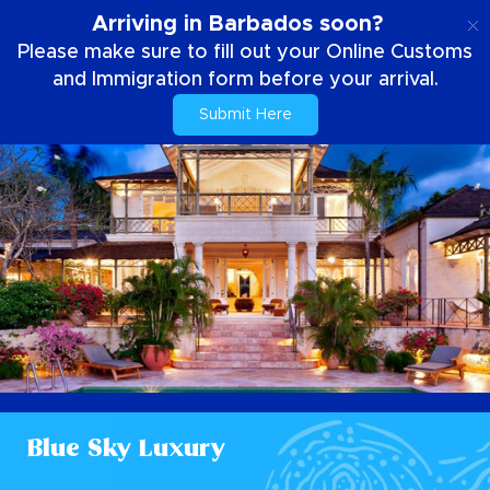
SE
Arriving in Barbados soon?
Please make sure to fill out your Online Customs
and Immigration form before your arrival.
Submit Here
Blue Sky Luxury