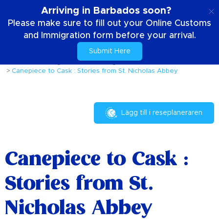
SE
Arriving in Barbados soon?
Please make sure to fill out your Online Customs
and Immigration form before your arrival.
Submit Here
Hem
Saker att göra
Evenemang och festivaler
Canepiece to Cask : Stories from St. Nicholas Abbey
Lägg till i reseplaneraren
Canepiece to Cask :
Stories from St.
Nicholas Abbey