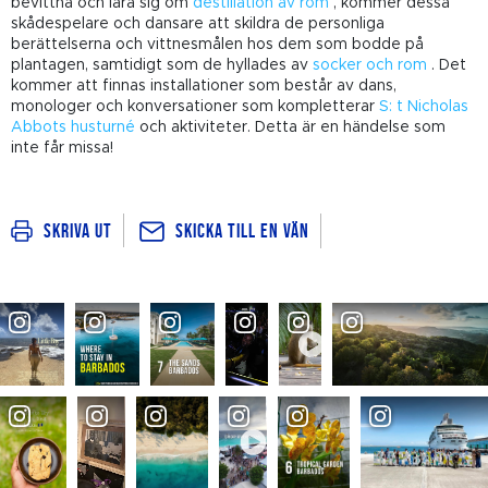
bevittna och lära sig om
destillation av rom
, kommer dessa
skådespelare och dansare att skildra de personliga
berättelserna och vittnesmålen hos dem som bodde på
plantagen, samtidigt som de hyllades av
socker och rom
. Det
kommer att finnas installationer som består av dans,
monologer och konversationer som kompletterar
S: t Nicholas
Abbots husturné
och aktiviteter. Detta är en händelse som
inte får missa!
Skicka till en vän
Skriva ut