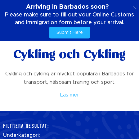
SE
Arriving in Barbados soon?
Please make sure to fill out your Online Customs
and Immigration form before your arrival.
Submit Here
Hem
Saker att göra
sporter
Cykling och Cykling
Cykling och Cykling
Cykling och cykling är mycket populära i Barbados för
transport, hälsosam träning och sport.
Läs mer
FILTRERA RESULTAT:
Underkategori: