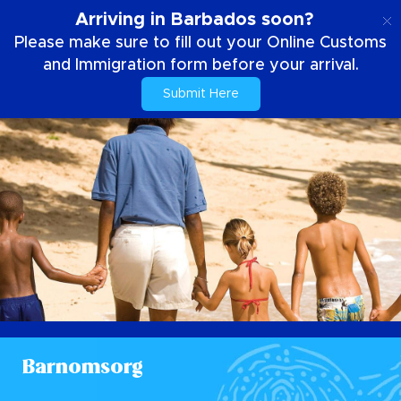
SE
Arriving in Barbados soon?
Please make sure to fill out your Online Customs
and Immigration form before your arrival.
Submit Here
Barnomsorg