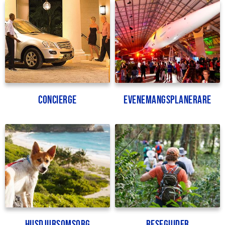
Concierge
Evenemangsplanerare
Husdjursomsorg
Reseguider