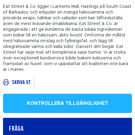
Eat Street & Co. ligger i Lanterns Mall, Hastings på South Coast
of Barbados, och erbjuder en mängd hälsosamma och
prisvärda wraps, tallrikar och sallader som kan tillfredsställa
även de mest krävande smaklökarna. Eat Street & Co. är
engagerade i att ge kunderna de bästa lokala ingredienser
som bidrar till en hälsosam, aktiv livsstil. Omforma din måltid
med hälsosamma omslag och fyllningsfat, och lägg till
obegränsade varma och kalla sidor. Oavsett ditt begär, Eat
Street har varje mat att komplimera varje humör. Vi är stolta
över exceptionell kundservice både bakom kulisserna och
framsidan av huset, som vi uppskattar att kvaliteten inte bara
är i maten.
Skriva ut
KONTROLLERA TILLGÄNGLIGHET
FRÅGA