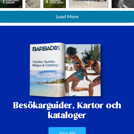
Load More
Besökarguider,
Kartor och
kataloger
Visa alla