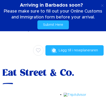
SE
Arriving in Barbados soon?
Please make sure to fill out your Online Customs
and Immigration form before your arrival.
Submit Here
Hem
Saker att göra
Kulinariska
Eat Street & Co.
Lägg till i reseplaneraren
Eat Street & Co.