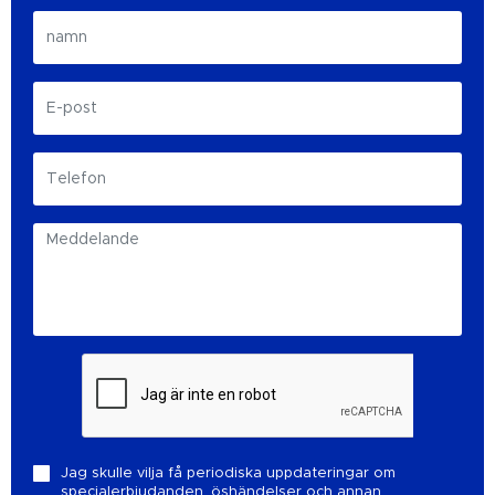
Jag skulle vilja få periodiska uppdateringar om
specialerbjudanden, öshändelser och annan