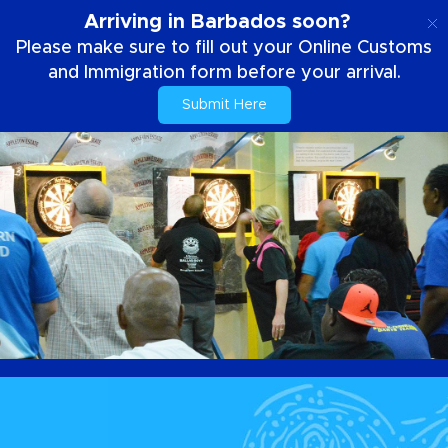
SE
Arriving in Barbados soon?
Please make sure to fill out your Online Customs
and Immigration form before your arrival.
Submit Here