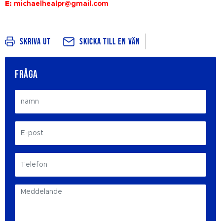
E:
michaelhealpr@gmail.com
Skicka till en vän
Skriva ut
FRÅGA