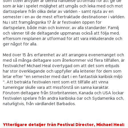
Som titeln antyder är denna händelse utformad för att ge de
som är kär i spelet möjlighet att umgås och leka med och mot
dartsspelare från olika delar av världen - samt njuta av en
semester i en av de mest eftertraktade destinationer i världen.
Nu i sitt framgångsrika 17 år är festivalen öppen för
dartspelare, både män och kvinnor, av alla standarder. Familj
och vänner till de deltagande uppmanas också att följa med,
eftersom resplanen är utformad för att vara inkluderande och
ger något för alla.
Med över 15 års erfarenhet av att arrangera evenemanget och
med så många deltagare som återkommer vid flera tillfällen, är
festivalchef Michael Heal övertygad om att det som erbjuds
har stor överklagande och uppfyller alla kriterier för dem som
letar efter "en semester med dart i en fantastisk karibisk miljö
". Att betrakta festivalen rent som ett tillfälle att vinna
turneringar skulle vara att missförstå sin sanna karaktär.
Förutom deltagare från Storbritannien, Kanada och USA lockar
festivalen spelare från andra karibiska öar och Sydamerika och,
naturligtvis, från värdlandet Barbados.
Ytterligare detaljer från Festival Director, Michael Heal: