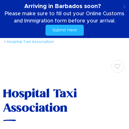
SE
Arriving in Barbados soon?
Please make sure to fill out your Online Customs
and Immigration form before your arrival.
Submit Here
Hem
Din vistelse
Att komma runt ön
Taxitjänster och öturer
Hospital Taxi Association
Hospital Taxi
Association