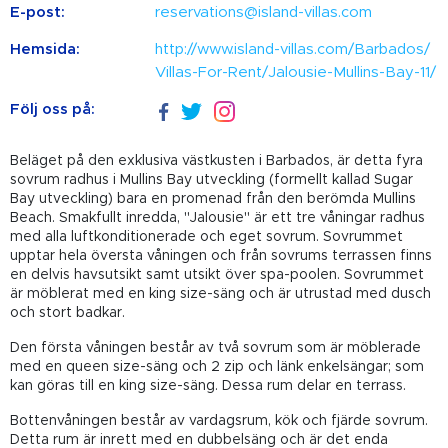
E-post:
reservations@island-villas.com
Hemsida:
http://www.island-villas.com/Barbados/
Villas-For-Rent/Jalousie-Mullins-Bay-11/
Följ oss på:
Beläget på den exklusiva västkusten i Barbados, är detta fyra
sovrum radhus i Mullins Bay utveckling (formellt kallad Sugar
Bay utveckling) bara en promenad från den berömda Mullins
Beach. Smakfullt inredda, "Jalousie" är ett tre våningar radhus
med alla luftkonditionerade och eget sovrum. Sovrummet
upptar hela översta våningen och från sovrums terrassen finns
en delvis havsutsikt samt utsikt över spa-poolen. Sovrummet
är möblerat med en king size-säng och är utrustad med dusch
och stort badkar.
Den första våningen består av två sovrum som är möblerade
med en queen size-säng och 2 zip och länk enkelsängar; som
kan göras till en king size-säng. Dessa rum delar en terrass.
Bottenvåningen består av vardagsrum, kök och fjärde sovrum.
Detta rum är inrett med en dubbelsäng och är det enda