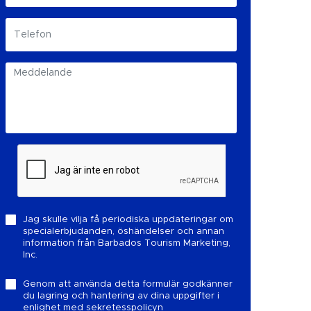
Jag skulle vilja få periodiska uppdateringar om
specialerbjudanden, öshändelser och annan
information från Barbados Tourism Marketing,
Inc.
Genom att använda detta formulär godkänner
du lagring och hantering av dina uppgifter i
enlighet med
sekretesspolicyn