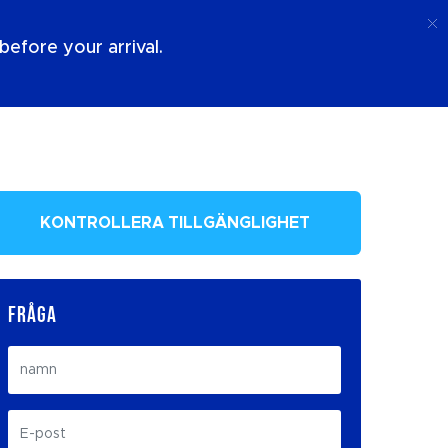
Ring Upp
Logga In
Om Oss
efore your arrival.
KONTROLLERA TILLGÄNGLIGHET
FRÅGA