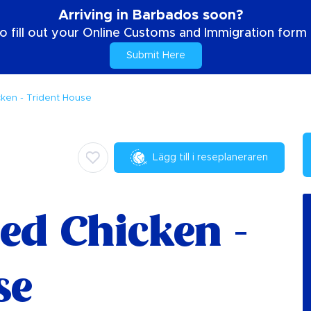
Arriving in Barbados soon?
o fill out your Online Customs and Immigration form b
Submit Here
cken - Trident House
Lägg till i reseplaneraren
ed Chicken -
se