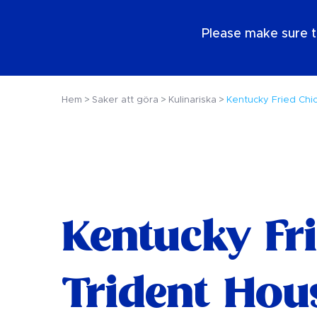
SE
Please make sure t
Hem
Saker att göra
Kulinariska
Kentucky Fried Chi
Kentucky Fri
Trident Hou