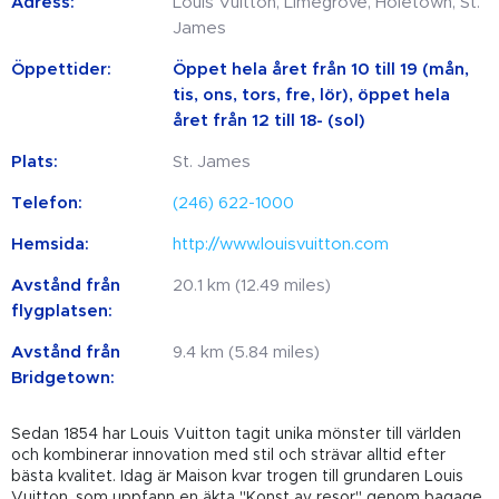
Adress:
Louis Vuitton, Limegrove, Holetown, St.
James
Öppettider:
Öppet hela året från 10 till 19 (mån,
tis, ons, tors, fre, lör), öppet hela
året från 12 till 18- (sol)
Plats:
St. James
Telefon:
(246) 622-1000
Hemsida:
http://www.louisvuitton.com
Avstånd från
20.1 km (12.49 miles)
flygplatsen:
Avstånd från
9.4 km (5.84 miles)
Bridgetown:
Sedan 1854 har Louis Vuitton tagit unika mönster till världen
och kombinerar innovation med stil och strävar alltid efter
bästa kvalitet. Idag är Maison kvar trogen till grundaren Louis
Vuitton, som uppfann en äkta "Konst av resor" genom bagage,