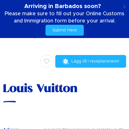
SE
Arriving in Barbados soon?
Please make sure to fill out your Online Customs
and Immigration form before your arrival.
Submit Here
Hem
Saker att göra
Handla
Louis Vuitton
Lägg till i reseplaneraren
Louis Vuitton