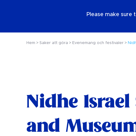
SE
Please make sure t
Hem
Saker att göra
Evenemang och festivaler
Nid
Nidhe Israe
and Museum