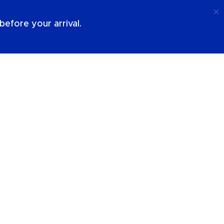
Ring Upp
Logga In
Om Oss
efore your arrival.