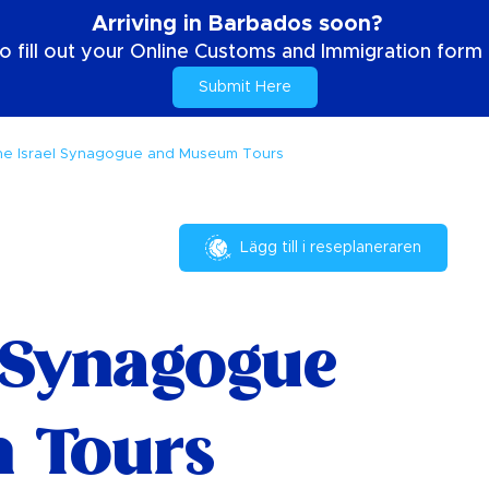
Arriving in Barbados soon?
o fill out your Online Customs and Immigration form b
Submit Here
he Israel Synagogue and Museum Tours
Lägg till i reseplaneraren
l Synagogue
 Tours