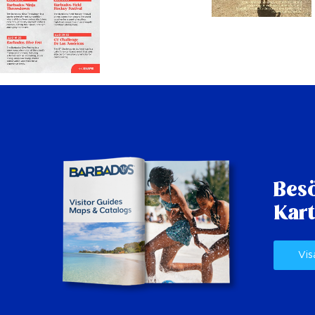
Besö
Kart
Vis