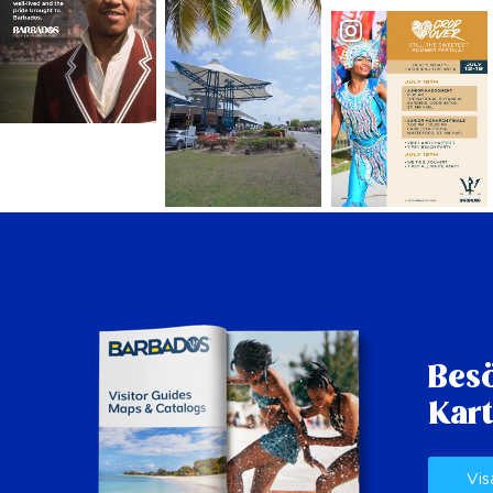
Besö
Kart
Vis