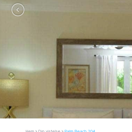
Hem
Din vistelse
Palm Beach 204