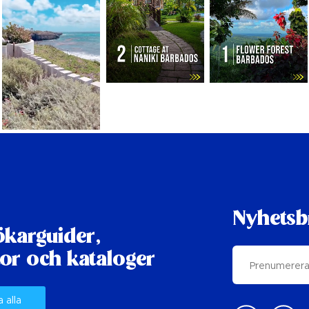
Nyhetsb
karguider,
or och kataloger
a alla