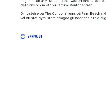
Lägenheten är välutrustad och vackert inrett. De tre
det finns också ett pulverrum utanför entrén.
Din vistelse på The Condominiums på Palm Beach ink
välutrustat gym, stora anlagda grunder och direkt tillg
Skriva ut