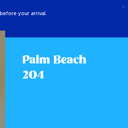
Ring Upp
Logga In
Om Oss
efore your arrival.
Palm Beach
204