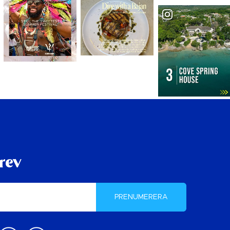
rev
PRENUMERERA