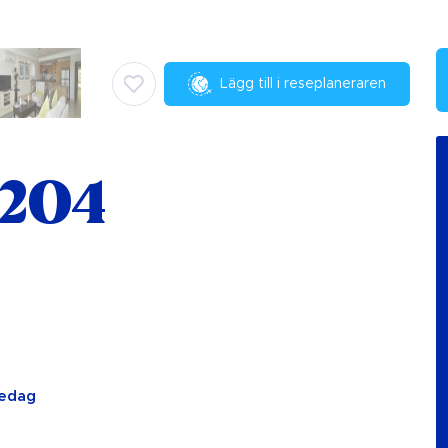
Lägg till i reseplaneraren
 204
redag