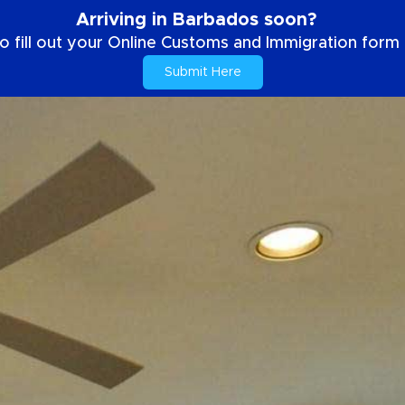
Arriving in Barbados soon?
o fill out your Online Customs and Immigration form b
Submit Here