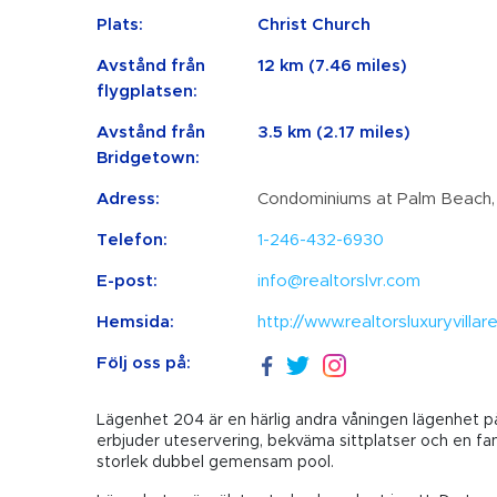
Plats:
Christ Church
Avstånd från
12 km (7.46 miles)
flygplatsen:
Avstånd från
3.5 km (2.17 miles)
Bridgetown:
Adress:
Condominiums at Palm Beach, 
Telefon:
1-246-432-6930
E-post:
info@realtorslvr.com
Hemsida:
http://www.realtorsluxuryvillar
Följ oss på:
Lägenhet 204 är en härlig andra våningen lägenhet p
erbjuder uteservering, bekväma sittplatser och en fant
storlek dubbel gemensam pool.