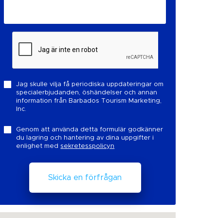
Jag skulle vilja få periodiska uppdateringar om
specialerbjudanden, öshändelser och annan
information från Barbados Tourism Marketing,
Inc.
Genom att använda detta formulär godkänner
du lagring och hantering av dina uppgifter i
enlighet med
sekretesspolicyn