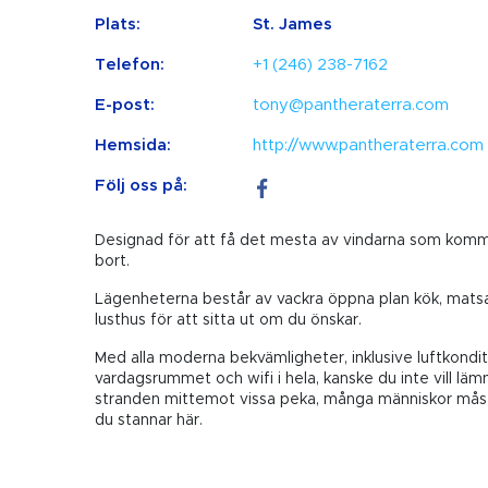
Plats:
St. James
Telefon:
+1 (246) 238-7162
E-post:
tony@pantheraterra.com
Hemsida:
http://www.pantheraterra.com
Följ oss på:
Designad för att få det mesta av vindarna som komme
bort.
Lägenheterna består av vackra öppna plan kök, matsal
lusthus för att sitta ut om du önskar.
Med alla moderna bekvämligheter, inklusive luftkonditi
vardagsrummet och wifi i hela, kanske du inte vill läm
stranden mittemot vissa peka, många människor måste 
du stannar här.