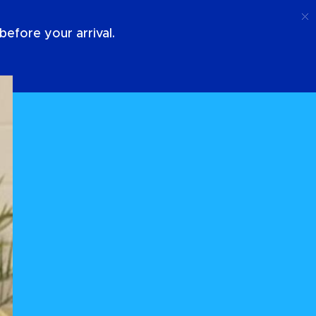
Ring Upp
Logga In
Om Oss
efore your arrival.