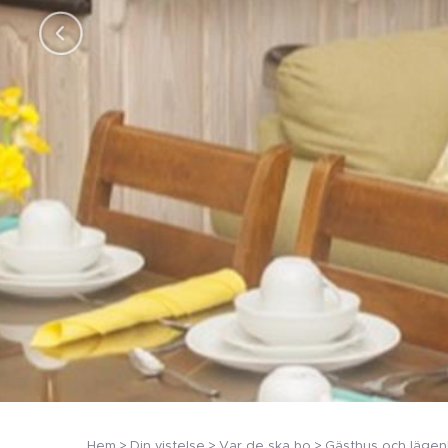
Hem
Din vistelse
Var de ska bo
Gästhus och lägen