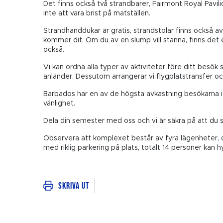
Det finns också två strandbarer, Fairmont Royal Pavi
inte att vara brist på matställen.
Strandhanddukar är gratis, strandstolar finns också av 
kommer dit. Om du av en slump vill stanna, finns det en
också.
Vi kan ordna alla typer av aktiviteter före ditt besök
anländer. Dessutom arrangerar vi flygplatstransfer o
Barbados har en av de högsta avkastning besökarna i K
vänlighet.
Dela din semester med oss ​​och vi är säkra på att du
Observera att komplexet består av fyra lägenheter, d
med riklig parkering på plats, totalt 14 personer kan 
Skriva ut