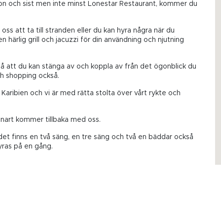
lion och sist men inte minst Lonestar Restaurant, kommer du
oss att ta till stranden eller du kan hyra några när du
 härlig grill och jacuzzi för din användning och njutning
 så att du kan stänga av och koppla av från det ögonblick du
ch shopping också.
aribien och vi är med rätta stolta över vårt rykte och
 snart kommer tillbaka med oss.
et finns en två säng, en tre säng och två en bäddar också
hyras på en gång.