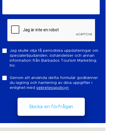
Jag skulle vilja få periodiska uppdateringar om
specialerbjudanden, öshändelser och annan
information från Barbados Tourism Marketing,
Inc.
Genom att använda detta formulär godkänner
du lagring och hantering av dina uppgifter i
enlighet med
sekretesspolicyn