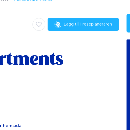
Lägg till i reseplaneraren
rtments
år hemsida