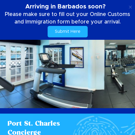
SE
Arriving in Barbados soon?
Please make sure to fill out your Online Customs
and Immigration form before your arrival.
Submit Here
Port St. Charles
Concierge