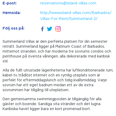
E-post:
reservations@island-villas.com
Hemsida:
http://www.island-villas.com/Barbados/
Villas-For-Rent/Summerland-2/
Följ oss på:
Summerland Villas är den perfekta platsen för din semester
reträtt. Summerland ligger på Platinum Coast of Barbados,
mittemot stranden, och har moderna tre sovrums condos och
penthouse på översta våningen, alla dekorerade med karibisk
stil.
Alla de fullt utrustade lägenheterna har luftkonditionerade rum,
kabel-tv, trådlöst internet och en rymlig uteplats som är
perfekt för eftermiddagslunch och tidig kvällsmiddag. Varje
sovrum har ett eget badrum medan ett av de extra
sovrummen har tillgång till uteplatsen.
Den gemensamma swimmingpoolen är tillgänglig för alla
gäster och boende. Sandiga vita stränder och det lugna
Karibiska havet ligger bara en kort promenad bort.