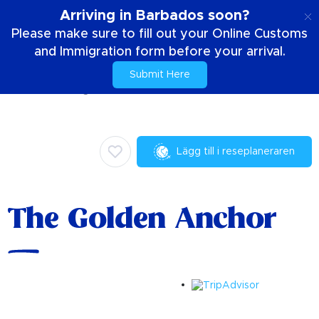
SE
Arriving in Barbados soon?
Please make sure to fill out your Online Customs
and Immigration form before your arrival.
Submit Here
Hem
Saker att göra
Kulinariska
The Golden Anchor
Lägg till i reseplaneraren
The Golden Anchor