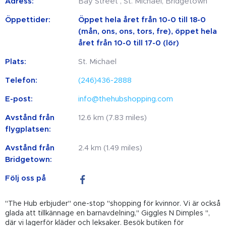
Adress:
Bay Street , St. Michael, Bridgetown
Öppettider:
Öppet hela året från 10-0 till 18-0
(mån, ons, ons, tors, fre), öppet hela
året från 10-0 till 17-0 (lör)
Plats:
St. Michael
Telefon:
(246)436-2888
E-post:
info@thehubshopping.com
Avstånd från
12.6 km (7.83 miles)
flygplatsen:
Avstånd från
2.4 km (1.49 miles)
Bridgetown:
Följ oss på
"The Hub erbjuder" one-stop "shopping för kvinnor. Vi är också
glada att tillkännage en barnavdelning," Giggles N Dimples ",
där vi lagerför kläder och leksaker. Besök butiken för