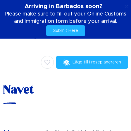
SE
Arriving in Barbados soon?
Please make sure to fill out your Online Customs
and Immigration form before your arrival.
Submit Here
Hem
Saker att göra
Handla
Navet
Lägg till i reseplaneraren
Navet