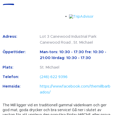
Adress:
Lot 3 Canewood Industrial Park
Canewood Road , St. Michael
Öppettider:
Man-tors: 10:30 - 17:30 fre: 10:30 -
21:00 lördag: 10:30 - 17:30
Plats:
St. Michael
Telefon:
(246) 622 9396
Hemsida:
https://www.facebook.com/themillbarb
ados/
The Mill ligger vid en traditionell gammal väderkvarn och ger
god mat, goda drycker och bra service! Gå ner i slutet av
veckan för att uppleva den populära Friday MillChill, eller prova