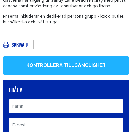
Gästerna har tillgång till Sandy Lane Beach Facility med privat
cabana samt användning av tennisbanor och golfbana.
Priserna inkluderar en dedikerad personalgrupp - kock, butler,
hushållerska och tvättstuga.
Skriva ut
KONTROLLERA TILLGÄNGLIGHET
FRÅGA