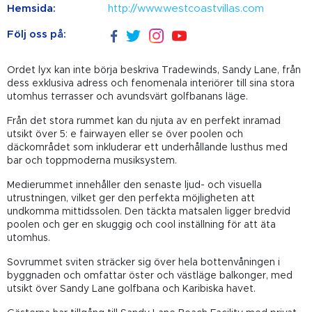
Hemsida:
http://www.westcoastvillas.com
Följ oss på:
Ordet lyx kan inte börja beskriva Tradewinds, Sandy Lane, från
dess exklusiva adress och fenomenala interiörer till sina stora
utomhus terrasser och avundsvärt golfbanans läge.
Från det stora rummet kan du njuta av en perfekt inramad
utsikt över 5: e fairwayen eller se över poolen och
däckområdet som inkluderar ett underhållande lusthus med
bar och toppmoderna musiksystem.
Medierummet innehåller den senaste ljud- och visuella
utrustningen, vilket ger den perfekta möjligheten att
undkomma mittidssolen. Den täckta matsalen ligger bredvid
poolen och ger en skuggig och cool inställning för att äta
utomhus.
Sovrummet sviten sträcker sig över hela bottenvåningen i
byggnaden och omfattar öster och västläge balkonger, med
utsikt över Sandy Lane golfbana och Karibiska havet.