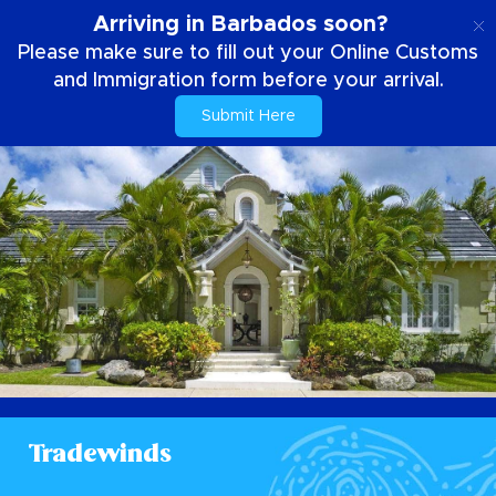
SE
Arriving in Barbados soon?
Please make sure to fill out your Online Customs
and Immigration form before your arrival.
Submit Here
Tradewinds