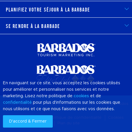
Planifiez votre séjour à la Barbade
Se rendre à la Barbade
En naviguant sur ce site, vous acceptez les cookies utilisés
pour améliorer et personnaliser nos services et notre
marketing. Lisez notre politique de
cookies
et de
confidentialité
pour plus d'informations sur les cookies que
© 2026 Site Web officiel de Destination
Barbados
and Barbados
nous utilisons et ce que nous faisons avec vos données.
Tourism Marketing, Inc
À propos de nous
Politique de confidentialité
Cookies
D'accord & Fermer
Plan du site