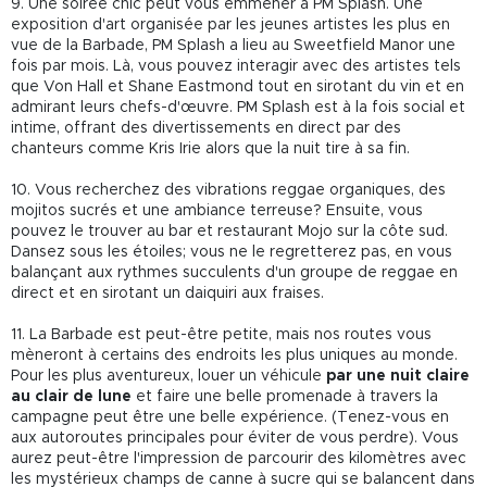
9. Une soirée chic peut vous emmener à PM Splash. Une
exposition d'art organisée par les jeunes artistes les plus en
vue de la Barbade, PM Splash a lieu au Sweetfield Manor une
fois par mois. Là, vous pouvez interagir avec des artistes tels
que Von Hall et Shane Eastmond tout en sirotant du vin et en
admirant leurs chefs-d'œuvre. PM Splash est à la fois social et
intime, offrant des divertissements en direct par des
chanteurs comme Kris Irie alors que la nuit tire à sa fin.
10. Vous recherchez des vibrations reggae organiques, des
mojitos sucrés et une ambiance terreuse? Ensuite, vous
pouvez le trouver au bar et restaurant Mojo sur la côte sud.
Dansez sous les étoiles; vous ne le regretterez pas, en vous
balançant aux rythmes succulents d'un groupe de reggae en
direct et en sirotant un daiquiri aux fraises.
11. La Barbade est peut-être petite, mais nos routes vous
mèneront à certains des endroits les plus uniques au monde.
Pour les plus aventureux, louer un véhicule
par une nuit claire
au clair de lune
et faire une belle promenade à travers la
campagne peut être une belle expérience. (Tenez-vous en
aux autoroutes principales pour éviter de vous perdre). Vous
aurez peut-être l'impression de parcourir des kilomètres avec
les mystérieux champs de canne à sucre qui se balancent dans