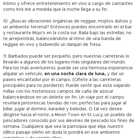
íntimo y ofrece entretenimiento en vivo a cargo de cantantes
como Kris Irie a medida que la noche llega a su fin.
10. ¿Buscas vibraciones orgánicas de reggae, mojitos dulces y
un ambiente terrenal? Entonces puedes encontrarlo en el bar
y restaurante Mojo's en la costa sur. Baila bajo las estrellas; no
te arrepentirás, balanceándote al ritmo de una banda de
reggae en vivo y bebiendo un daiquiri de fresa.
11. Barbados puede ser pequeño, pero nuestras carreteras lo
llevarán a algunos de los lugares más singulares del mundo.
Para los más aventureros, puede ser una hermosa experiencia
alquilar un vehículo,
en una noche clara de luna,
y dar un
paseo encantador por el campo. (Cíñete a las carreteras
principales para no perderte). Puede sentir que está viajando
millas con los misteriosos campos de caña de azúcar
balanceándose en un deleite sin fin. Un viaje por el campo
revelará pintorescas tiendas de ron, perfectas para jugar al
billar, jugar al dominó, karaoke y bebidas. O tal vez desee
dirigirse hacia el norte, a Moon Town en St Lucy, un pueblo de
pescadores conocido por sus alevines de pescado los fines de
semana. Cualquiera que sea la parroquia que elija, nuestro
idílico paisaje isleño sin duda lo pondrá en ese ambiente