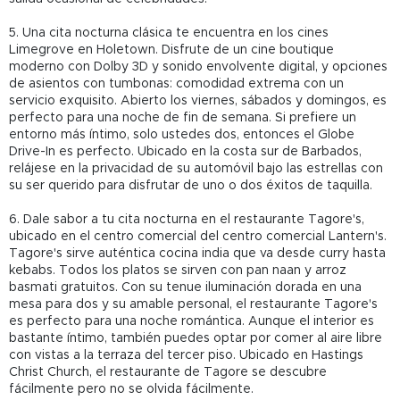
5. Una cita nocturna clásica te encuentra en los cines
Limegrove en Holetown. Disfrute de un cine boutique
moderno con Dolby 3D y sonido envolvente digital, y opciones
de asientos con tumbonas: comodidad extrema con un
servicio exquisito. Abierto los viernes, sábados y domingos, es
perfecto para una noche de fin de semana. Si prefiere un
entorno más íntimo, solo ustedes dos, entonces el Globe
Drive-In es perfecto. Ubicado en la costa sur de Barbados,
relájese en la privacidad de su automóvil bajo las estrellas con
su ser querido para disfrutar de uno o dos éxitos de taquilla.
6. Dale sabor a tu cita nocturna en el restaurante Tagore's,
ubicado en el centro comercial del centro comercial Lantern's.
Tagore's sirve auténtica cocina india que va desde curry hasta
kebabs. Todos los platos se sirven con pan naan y arroz
basmati gratuitos. Con su tenue iluminación dorada en una
mesa para dos y su amable personal, el restaurante Tagore's
es perfecto para una noche romántica. Aunque el interior es
bastante íntimo, también puedes optar por comer al aire libre
con vistas a la terraza del tercer piso. Ubicado en Hastings
Christ Church, el restaurante de Tagore se descubre
fácilmente pero no se olvida fácilmente.