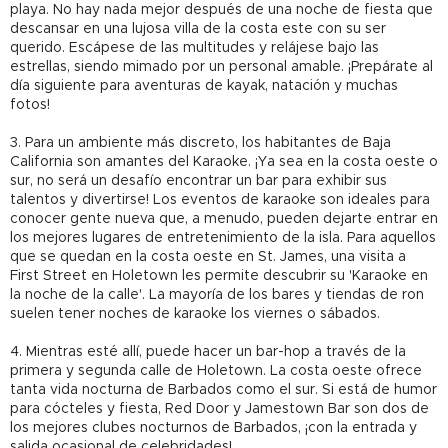
playa. No hay nada mejor después de una noche de fiesta que
descansar en una lujosa villa de la costa este con su ser
querido. Escápese de las multitudes y relájese bajo las
estrellas, siendo mimado por un personal amable. ¡Prepárate al
día siguiente para aventuras de kayak, natación y muchas
fotos!
3. Para un ambiente más discreto, los habitantes de Baja
California son amantes del Karaoke. ¡Ya sea en la costa oeste o
sur, no será un desafío encontrar un bar para exhibir sus
talentos y divertirse! Los eventos de karaoke son ideales para
conocer gente nueva que, a menudo, pueden dejarte entrar en
los mejores lugares de entretenimiento de la isla. Para aquellos
que se quedan en la costa oeste en St. James, una visita a
First Street en Holetown les permite descubrir su 'Karaoke en
la noche de la calle'. La mayoría de los bares y tiendas de ron
suelen tener noches de karaoke los viernes o sábados.
4. Mientras esté allí, puede hacer un bar-hop a través de la
primera y segunda calle de Holetown. La costa oeste ofrece
tanta vida nocturna de Barbados como el sur. Si está de humor
para cócteles y fiesta, Red Door y Jamestown Bar son dos de
los mejores clubes nocturnos de Barbados, ¡con la entrada y
salida ocasional de celebridades!