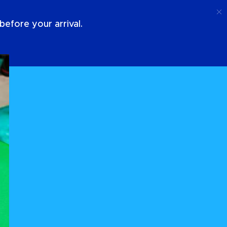
Appel
Connexion
À Propos De Nous
efore your arrival.