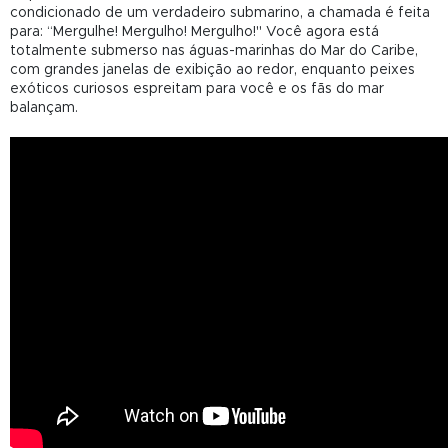
condicionado de um verdadeiro submarino, a chamada é feita
para: “Mergulhe! Mergulho! Mergulho!" Você agora está
totalmente submerso nas águas-marinhas do Mar do Caribe,
com grandes janelas de exibição ao redor, enquanto peixes
exóticos curiosos espreitam para você e os fãs do mar
balançam.