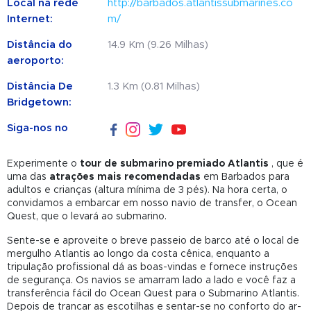
Local na rede
http://barbados.atlantissubmarines.co
Internet:
m/
Distância do
14.9 Km (9.26 Milhas)
aeroporto:
Distância De
1.3 Km (0.81 Milhas)
Bridgetown:
Siga-nos no
Experimente o
tour de submarino premiado Atlantis
, que é
uma das
atrações mais recomendadas
em Barbados para
adultos e crianças (altura mínima de 3 pés). Na hora certa, o
convidamos a embarcar em nosso navio de transfer, o Ocean
Quest, que o levará ao submarino.
Sente-se e aproveite o breve passeio de barco até o local de
mergulho Atlantis ao longo da costa cênica, enquanto a
tripulação profissional dá as boas-vindas e fornece instruções
de segurança. Os navios se amarram lado a lado e você faz a
transferência fácil do Ocean Quest para o Submarino Atlantis.
Depois de trancar as escotilhas e sentar-se no conforto do ar-