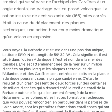
tropical qui se sépare de l'archipel des Caraïbes à un
angle oriental, ne partage pas ce passé volcanique. La
nation insulaire de cent soixante-six (166) miles carrés
était la cause du déplacement des plaques
tectoniques, une action beaucoup moins dramatique
qu'un volcan en explosion.
Vous voyez, la Barbade est située dans une position unique,
Latitude 13º10' N et Longitude 59º 32' W
. Cela signifie qu'il est
situé dans l'océan Atlantique à l'est et non dans la mer des
Caraïbes. L'île est littéralement née de la mer sur un million
d'années ou plus, lorsque les plaques tectoniques de
l'Atlantique et des Caraïbes sont entrées en collision, la plaque
atlantique poussant sous la plaque caribéenne. C'était le
résultat d'un crash très lent de deux forces sur des centaines
de milliers d'années qui a d'abord créé le récif de corail de la
Barbade puis une île qui a lentement émergé de la mer.
Notamment, les collines et les hautes formations rocheuses
que vous pouvez rencontrer, en particulier dans la paroisse de
Saint-André, sont les premières formations coralliennes qui ont
émergé de l'océan. Essentiellement, la Barbade est un grand