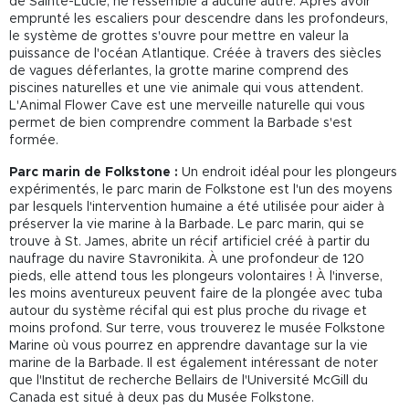
de Sainte-Lucie, ne ressemble à aucune autre. Après avoir
emprunté les escaliers pour descendre dans les profondeurs,
le système de grottes s'ouvre pour mettre en valeur la
puissance de l'océan Atlantique. Créée à travers des siècles
de vagues déferlantes, la grotte marine comprend des
piscines naturelles et une vie animale qui vous attendent.
L'Animal Flower Cave est une merveille naturelle qui vous
permet de bien comprendre comment la Barbade s'est
formée.
Parc marin de Folkstone :
Un endroit idéal pour les plongeurs
expérimentés, le parc marin de Folkstone est l'un des moyens
par lesquels l'intervention humaine a été utilisée pour aider à
préserver la vie marine à la Barbade. Le parc marin, qui se
trouve à St. James, abrite un récif artificiel créé à partir du
naufrage du navire
Stavronikita. À une profondeur de 120
pieds, elle attend tous les plongeurs volontaires ! À l'inverse,
les moins aventureux peuvent faire de la plongée avec tuba
autour du système récifal qui est plus proche du rivage et
moins profond. Sur terre, vous trouverez le musée Folkstone
Marine où vous pourrez en apprendre davantage sur la vie
marine de la Barbade. Il est également intéressant de noter
que l'Institut de recherche Bellairs de l'Université McGill du
Canada est situé à deux pas du Musée Folkstone.