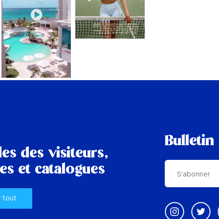
Bulletin
es des visiteurs,
es et catalogues
r tout