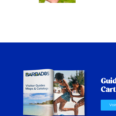
Guid
Cart
Voi