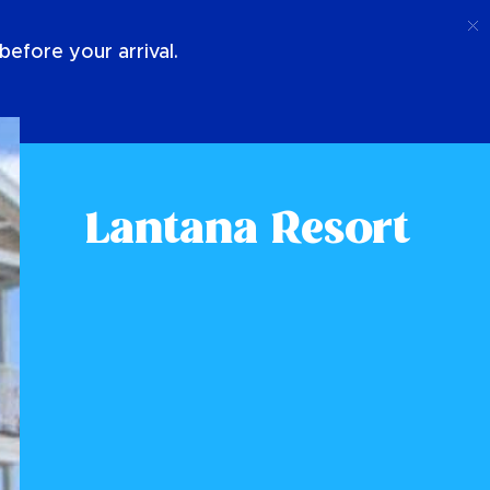
Appel
Connexion
À Propos De Nous
efore your arrival.
Lantana Resort