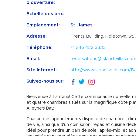
d'ouverture:
Échelle des prix:
-
Emplacement:
St. James
Adresse:
Trents Buillding, Holetown, St
Téléphone:
+1 246 422 3333
Email:
reservations@island-villas.co
Site Internet:
http://www.island-villas.com
Suivez-nous sur:
Bienvenue à Lantana! Cette communauté nouvellemen
et quatre chambres situés sur la magnifique côte pla
Alleyne's Bay.
Chacun des appartements dispose de chambres climat
de vie, ainsi que d'un coin salon, repas et cuisine déc
idéal pour prendre un bain de soleil après-midi et adm