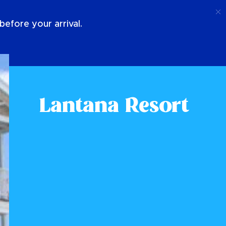
Ring Upp
Logga In
Om Oss
efore your arrival.
Lantana Resort