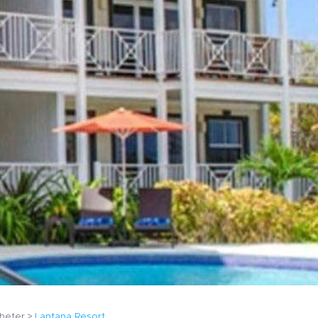
heter
Lantana Resort