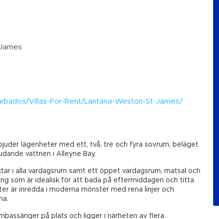
. James
m
/Barbados/Villas-For-Rent/Lantana-Weston-St-James/
juder lägenheter med ett, två, tre och fyra sovrum, beläget
udande vattnen i Alleyne Bay.
äktar i alla vardagsrum samt ett öppet vardagsrum, matsal och
ng som är idealisk för att bada på eftermiddagen och titta
eter är inredda i moderna mönster med rena linjer och
na.
imbassänger på plats och ligger i närheten av flera