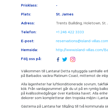
Prisklass:
-
Plats:
St. James
Adress:
Trents Buillding, Holetown, St
Telefon:
+1 246 422 3333
E-post:
reservations@island-villas.co
Hemsida:
http://www.island-villas.com
Följ oss på:
Välkommen till Lantana! Detta nybyggda samhälle erb
på Barbados vackra Platinum Coast, mittemot de inbj
Alla lägenheter har luftkonditionerade sovrum, takfl
kök. Från vardagsrummet går du ut på en rymlig balko
på kvällssolnedgångar över Karibiska havet. Alla enh
dekorer som kompletterar den tropiska miljön i Lanta
Gästerna på Lantana har tillgång till två kommunala s