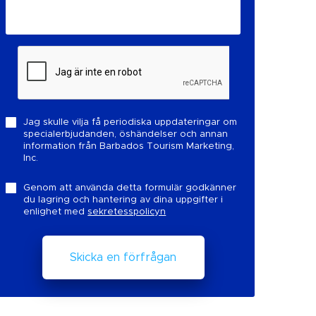
Jag skulle vilja få periodiska uppdateringar om
specialerbjudanden, öshändelser och annan
information från Barbados Tourism Marketing,
Inc.
Genom att använda detta formulär godkänner
du lagring och hantering av dina uppgifter i
enlighet med
sekretesspolicyn