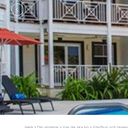
Hem
Din vistelse
Var de ska bo
Gästhus och lägen