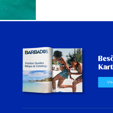
Besö
Kart
Vis