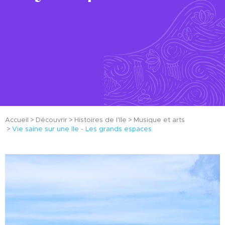
Accueil
Découvrir
Histoires de l'île
Musique et arts
Vie saine sur une île - Les grands espaces