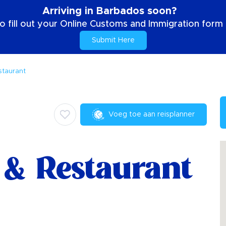
Arriving in Barbados soon?
o fill out your Online Customs and Immigration form b
Submit Here
staurant
Voeg toe aan reisplanner
 & Restaurant