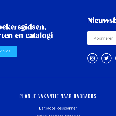
Nieuwsb
oekersgidsen,
ten en catalogi
k alles
Plan je vakantie naar Barbados
Barbados Reisplanner