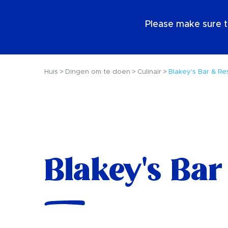
NL
Please make sure t
Huis
Dingen om te doen
Culinair
Blakey's Bar & Re
Blakey's Bar