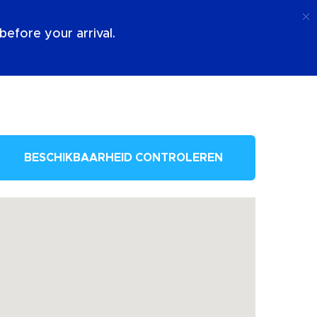
Telefoongesprek
Log In
Over Ons
efore your arrival.
BESCHIKBAARHEID CONTROLEREN