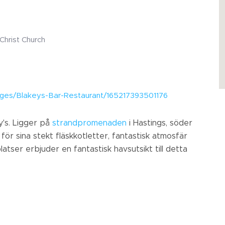
Christ Church
ges/Blakeys-Bar-Restaurant/165217393501176
's. Ligger på
strandpromenaden
i Hastings, söder
ör sina stekt fläskkotletter, fantastisk atmosfär
atser erbjuder en fantastisk havsutsikt till detta