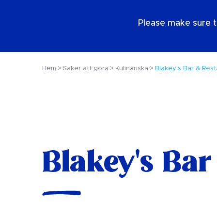
SE
Please make sure t
Hem
Saker att göra
Kulinariska
Blakey's Bar & Rest
Blakey's Bar