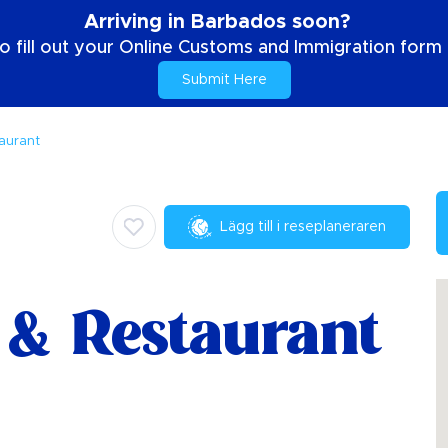
Arriving in Barbados soon?
o fill out your Online Customs and Immigration form b
Submit Here
aurant
Lägg till i reseplaneraren
 & Restaurant