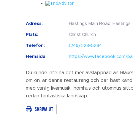
Adress:
Hastings Main Road, Hastings, 
Plats:
Christ Church
Telefon:
(246) 228-5284
Hemsida:
https://www.facebook.com/pa
Du kunde inte ha det mer avslappnad än Blakey
om ön, är denna restaurang och bar bäst känd f
med vanlig livemusik. Inomhus och utomhus sittpl
redan fantastiska landskap.
Skriva ut