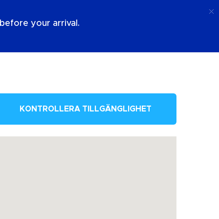
Ring Upp
Logga In
Om Oss
efore your arrival.
KONTROLLERA TILLGÄNGLIGHET