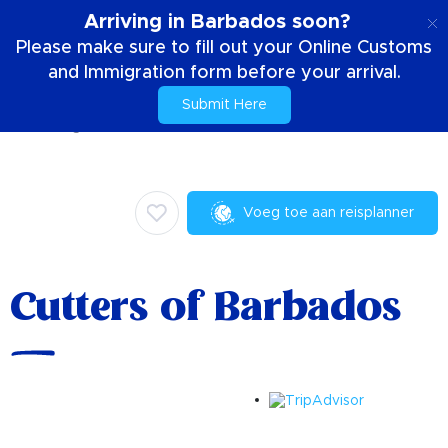
NL
Arriving in Barbados soon?
Please make sure to fill out your Online Customs
and Immigration form before your arrival.
Submit Here
Huis
Dingen om te doen
Culinair
Cutters of Barbados
Voeg toe aan reisplanner
Cutters of Barbados