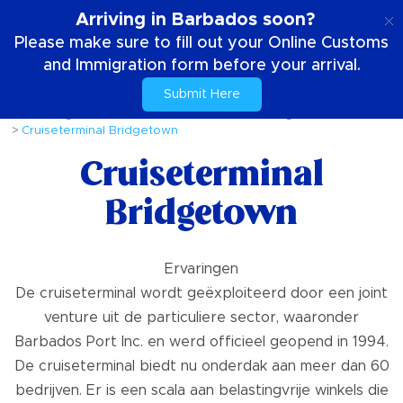
NL
Arriving in Barbados soon?
Please make sure to fill out your Online Customs
and Immigration form before your arrival.
Submit Here
Huis
Dingen om te doen
UNESCO werelderfgoed
Cruiseterminal Bridgetown
Cruiseterminal
Bridgetown
Ervaringen
De cruiseterminal wordt geëxploiteerd door een joint
venture uit de particuliere sector, waaronder
Barbados Port Inc. en werd officieel geopend in 1994.
De cruiseterminal biedt nu onderdak aan meer dan 60
bedrijven. Er is een scala aan belastingvrije winkels die