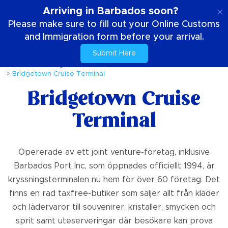
SE
Arriving in Barbados soon?
Please make sure to fill out your Online Customs
and Immigration form before your arrival.
Submit Here
Hem
Saker att göra
UNESCO - världsarvslista
Bridgetown Cruise Terminal
Bridgetown Cruise
Terminal
Opererade av ett joint venture-företag, inklusive
Barbados Port Inc, som öppnades officiellt 1994, är
kryssningsterminalen nu hem för över 60 företag. Det
finns en rad taxfree-butiker som säljer allt från kläder
och lädervaror till souvenirer, kristaller, smycken och
sprit samt uteserveringar där besökare kan prova