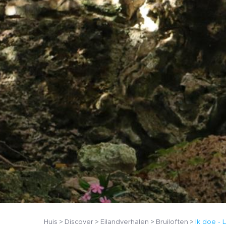
Huis
Discover
Eilandverhalen
Bruiloften
Ik doe - 