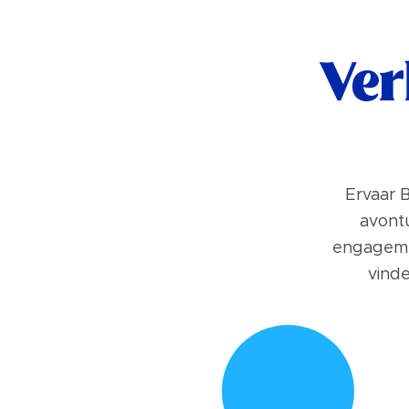
Ver
Ervaar B
avontu
engagemen
vind