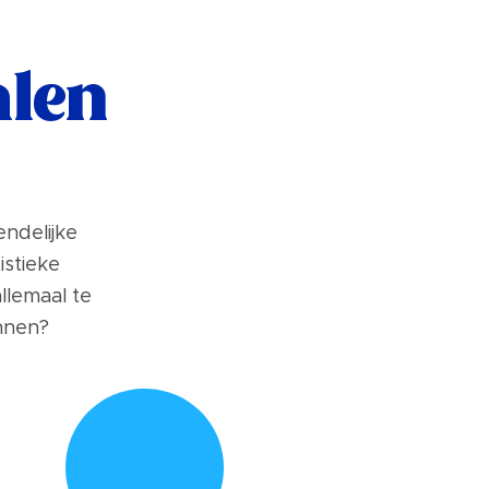
alen
endelijke
istieke
llemaal te
nnen?