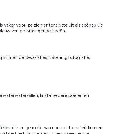
vaker voor; ze zien er tenslotte uit als scènes uit
e blauw van de omringende zeeën.
j kunnen de decoraties, catering, fotografie,
rwaterwatervallen, kristalheldere poelen en
r stellen die enige mate van non-conformiteit kunnen
uld met het zachte geluid van golven en de