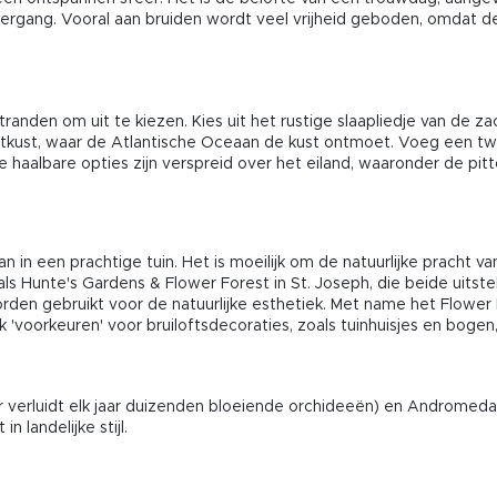
ergang. Vooral aan bruiden wordt veel vrijheid geboden, omdat de
den om uit te kiezen. Kies uit het rustige slaapliedje van de zac
kust, waar de Atlantische Oceaan de kust ontmoet. Voeg een twis
de haalbare opties zijn verspreid over het eiland, waaronder de pit
 in een prachtige tuin. Het is moeilijk om de natuurlijke pracht va
s Hunte's Gardens & Flower Forest in St. Joseph, die beide uitst
rden gebruikt voor de natuurlijke esthetiek. Met name het Flower
voorkeuren' voor bruiloftsdecoraties, zoals tuinhuisjes en bogen,
r verluidt elk jaar duizenden bloeiende orchideeën) en Andromeda
n landelijke stijl.