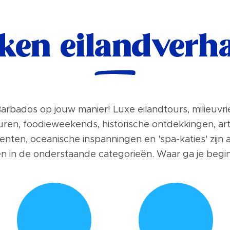
ken eilandverh
arbados op jouw manier! Luxe eilandtours, milieuvri
ren, foodieweekends, historische ontdekkingen, art
ten, oceanische inspanningen en 'spa-katies' zijn a
en in de onderstaande categorieën. Waar ga je begi