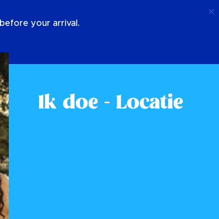
Telefoongesprek
Log In
Over Ons
efore your arrival.
Ik doe - Locatie