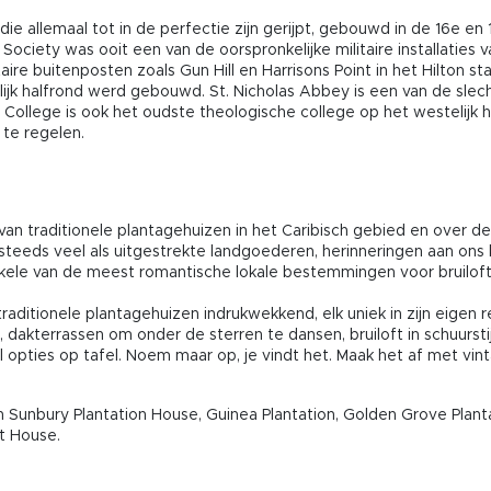
 die allemaal tot in de perfectie zijn gerijpt, gebouwd in de 16e 
ociety was ooit een van de oorspronkelijke militaire installaties v
ire buitenposten zoals Gun Hill en Harrisons Point in het Hilton st
k halfrond werd gebouwd. St. Nicholas Abbey is een van de slecht
College is ook het oudste theologische college op het westelijk h
 te regelen.
 van traditionele plantagehuizen in het Caribisch gebied en over de
teeds veel als uitgestrekte landgoederen, herinneringen aan ons 
le van de meest romantische lokale bestemmingen voor bruilof
traditionele plantagehuizen indrukwekkend, elk uniek in zijn eigen 
 dakterrassen om onder de sterren te dansen, bruiloft in schuursti
l opties op tafel. Noem maar op, je vindt het. Maak het af met vin
n Sunbury Plantation House, Guinea Plantation, Golden Grove Plant
t House.