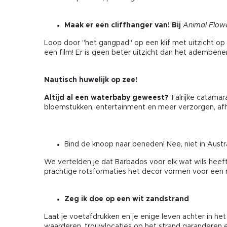
Maak er een cliffhanger van! Bij
Animal Flow
Loop door "het gangpad" op een klif met uitzicht op d
een film! Er is geen beter uitzicht dan het ademben
Nautisch huwelijk op zee!
Altijd al een waterbaby geweest?
Talrijke catamar
bloemstukken, entertainment en meer verzorgen, afhan
Bind de knoop naar beneden! Nee, niet in Austra
We vertelden je dat Barbados voor elk wat wils heeft
prachtige rotsformaties het decor vormen voor een r
Zeg ik doe op een wit zandstrand
Laat je voetafdrukken en je enige leven achter in het
waarderen, trouwlocaties op het strand garanderen 