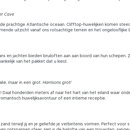
er Cave
e prachtige Atlantische oceaan. Clifftop-huwelijken komen steeds 
emende uitzicht vanaf ons rotsachtige terrein en het ongelooflijk
ans en jachten bieden bruiloften aan aan boord van hun schepen. Zi
kelijk van het pakket dat u kiest.
lië, maar in een grot.
Harrisons grot!
! Daal honderden meters af naar het hart van het eiland waar onde
omantisch huwelijksavontuur of een intieme receptie.
 zand terwijl jij en je geliefde je verbintenis vormen. Perfect voo
een ontspannen sfeer. Het is de belofte van een trouwdag, aangev