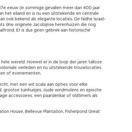
en 17e eeuw (in sommige gevallen meer dan 400 jaar
an het eiland en is nu een uitstekende en centrale
aan ook bekend als elegante locaties. De Nidhe Israel-
s drie originele Jacobijnse herenhuizen die nog
alfrond. Er is dus geen gebrek aan historische
 hele wereld. Hoewel er in de loop der jaren talloze
koloniale verleden en nu uitstekende trouwlocaties.
ten of evenementen.
recht, met een wit scala aan opties voor elke
jl, grootse tuinhuisjes, oude windmolens en epische
tage accessoires, een paardenkar of oldtimers als
ation House, Bellevue Plantation, Fisherpond Great