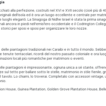
gia
chiati alla perfezione, costruiti nel XVI e XVII secolo (cioè più di 
i originali dell'isola ed è ora un luogo eccellente e centrale per ma
e luoghi eleganti. La Sinagoga di Nidhe Israel è stata la prima sina
ali ancora in piedi nell'emisfero occidentale e il Codrington Colleg
storici per sposi e sposi per organizzare le loro nozze.
 delle piantagioni tradizionali nei Caraibi e in tutto il mondo. Seb
 tenute tentacolari, ricordi del nostro passato coloniale e ora luog
inazioni locali più romantiche per matrimoni o eventi.
li delle piantagioni è impressionante, ognuna unica a sé stante, offr
zze sul tetto per ballare sotto le stelle, matrimonio in stile fienile
sul tavolo. Lo chiami, lo troverai. Completalo con accessori vintage
nio.
ntation House, Guinea Plantation, Golden Grove Plantation House, B