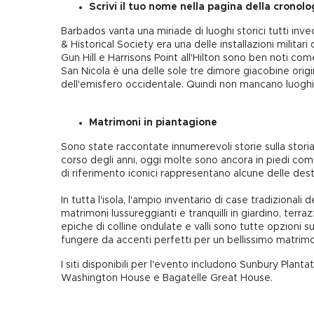
Scrivi il tuo nome nella pagina della cronolo
Barbados vanta una miriade di luoghi storici tutti invec
& Historical Society era una delle installazioni militar
Gun Hill e Harrisons Point all'Hilton sono ben noti com
San Nicola è una delle sole tre dimore giacobine origin
dell'emisfero occidentale. Quindi non mancano luoghi 
Matrimoni in piantagione
Sono state raccontate innumerevoli storie sulla storia
corso degli anni, oggi molte sono ancora in piedi come
di riferimento iconici rappresentano alcune delle dest
In tutta l'isola, l'ampio inventario di case tradiziona
matrimoni lussureggianti e tranquilli in giardino, terra
epiche di colline ondulate e valli sono tutte opzioni 
fungere da accenti perfetti per un bellissimo matrimo
I siti disponibili per l'evento includono Sunbury Pla
Washington House e Bagatelle Great House.