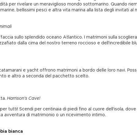
ità per rivelare un meraviglioso mondo sottomarino. Quando rieme
ine, bellissimi pesci e altra vita marina alla lista degli invitati al
nimali
affaccia sullo splendido oceano Atlantico. I matrimoni sulla scogl
zzafiato dalla cima del nostro terreno roccioso e dell'incredibile blu
atamarani e yacht offrono matrimoni a bordo delle loro navi. Posso
imento e altro a seconda del pacchetto scelto.
ta.
Harrison's Cave!
tutti! Scendi per centinaia di piedi fino al cuore dell'isola, dove 
a avventura di matrimonio o un ricevimento intimo.
bbia bianca