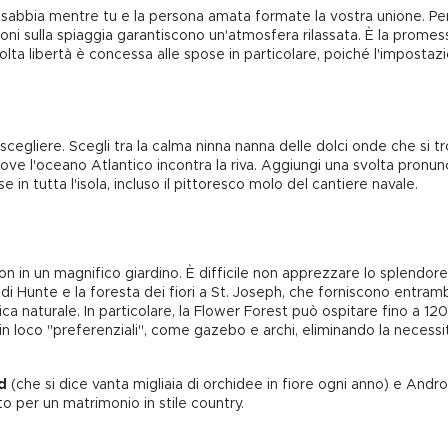
 la sabbia mentre tu e la persona amata formate la vostra unione. 
oni sulla spiaggia garantiscono un'atmosfera rilassata. È la prome
lta libertà è concessa alle spose in particolare, poiché l'impostazi
cegliere. Scegli tra la calma ninna nanna delle dolci onde che si tro
ove l'oceano Atlantico incontra la riva. Aggiungi una svolta pronunc
e in tutta l'isola, incluso il pittoresco molo del cantiere navale.
in un magnifico giardino. È difficile non apprezzare lo splendore n
 di Hunte e la foresta dei fiori a St. Joseph, che forniscono entram
tica naturale. In particolare, la Flower Forest può ospitare fino a 12
 loco "preferenziali", come gazebo e archi, eliminando la necessità 
d
(che si dice vanta migliaia di orchidee in fiore ogni anno) e And
to per un matrimonio in stile country.