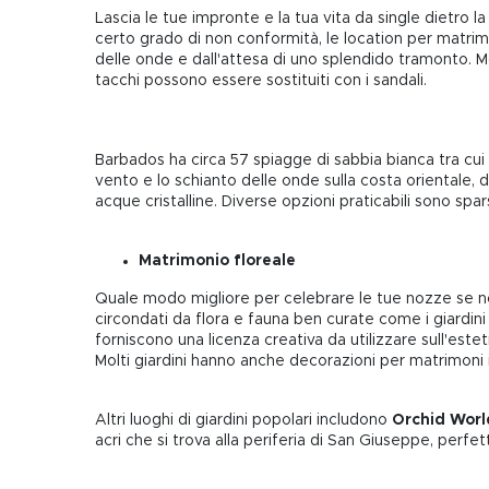
Lascia le tue impronte e la tua vita da single dietro
certo grado di non conformità, le location per matrim
delle onde e dall'attesa di uno splendido tramonto. Mo
tacchi possono essere sostituiti con i sandali.
Barbados ha circa 57 spiagge di sabbia bianca tra cui s
vento e lo schianto delle onde sulla costa orientale, d
acque cristalline. Diverse opzioni praticabili sono spars
Matrimonio floreale
Quale modo migliore per celebrare le tue nozze se non 
circondati da flora e fauna ben curate come i giardini
forniscono una licenza creativa da utilizzare sull'este
Molti giardini hanno anche decorazioni per matrimoni in
Altri luoghi di giardini popolari includono
Orchid Worl
acri che si trova alla periferia di San Giuseppe, perfet