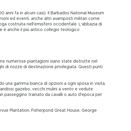
400 anni fa in alcuni casi). Il Barbados National Museum
trimoni ed eventi, anche altri avamposti militari come
goga costruita nell'emisfero occidentale. L'abbazia di
e è anche il più antico collegio teologico
bene numerose piantagioni siano state distrutte nel
hi di nozze di destinazione privilegiata. Questi punti
endo una gamma bianca di opzioni a ogni sposa in visita,
, grandiosi gazebo, vecchi mulini a vento e vedute
, un passeggino trainato da cavalli o auto d'epoca per
ellevue Plantation, Fisherpond Great House, George