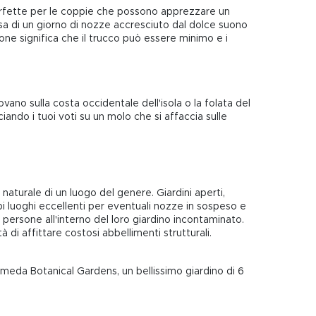
Perfette per le coppie che possono apprezzare un
ssa di un giorno di nozze accresciuto dal dolce suono
one significa che il trucco può essere minimo e i
vano sulla costa occidentale dell'isola o la folata del
iando i tuoi voti su un molo che si affaccia sulle
aturale di un luogo del genere. Giardini aperti,
bi luoghi eccellenti per eventuali nozze in sospeso e
0 persone all'interno del loro giardino incontaminato.
di affittare costosi abbellimenti strutturali.
romeda Botanical Gardens, un bellissimo giardino di 6