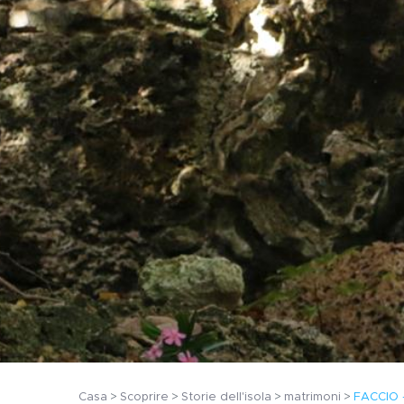
Casa
Scoprire
Storie dell'isola
matrimoni
FACCIO 