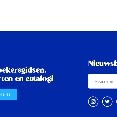
Nieuwsb
oekersgidsen,
ten en catalogi
k alles