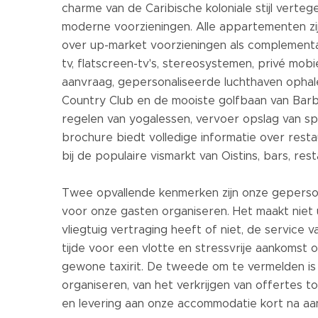
charme van de Caribische koloniale stijl ver
moderne voorzieningen. Alle appartementen zi
over up-market voorzieningen als complementair
tv, flatscreen-tv's, stereosystemen, privé mo
aanvraag, gepersonaliseerde luchthaven ophale
Country Club en de mooiste golfbaan van Barba
regelen van yogalessen, vervoer opslag van sp
brochure biedt volledige informatie over resta
bij de populaire vismarkt van Oistins, bars, r
Twee opvallende kenmerken zijn onze geperson
voor onze gasten organiseren. Het maakt niet ui
vliegtuig vertraging heeft of niet, de service 
tijde voor een vlotte en stressvrije aankomst
gewone taxirit. De tweede om te vermelden i
organiseren, van het verkrijgen van offertes 
en levering aan onze accommodatie kort na aa