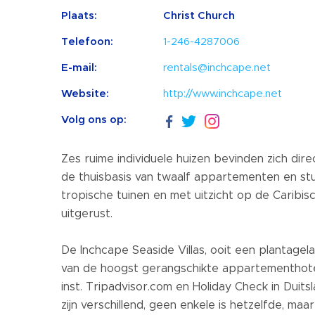
Plaats:
Christ Church
Telefoon:
1-246-4287006
E-mail:
rentals@inchcape.net
Website:
http://www.inchcape.net
Volg ons op:
Zes ruime individuele huizen bevinden zich dire
de thuisbasis van twaalf appartementen en st
tropische tuinen en met uitzicht op de Caribisc
uitgerust.
De Inchcape Seaside Villas, ooit een plantage
van de hoogst gerangschikte appartementhote
inst. Tripadvisor.com en Holiday Check in Duitsl
zijn verschillend, geen enkele is hetzelfde, ma