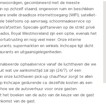
tegenwoordigen, gecombineerd met de meeste
jn op zichzelf staand, ongewoon ruim en beschikken
e snelle draadloze internettoegang (WIFI), satelliet-
biele telefoons op aanvraag, schoonmaakservice op
n/afzetten. Speciale golftarieven op de strikt privé
dos, Royal Westmoreland zijn een optie, evenals het
ortuitrusting en nog veel meer. Onze interne
urants, supermarkten en winkels. Inchcape ligt dicht
estaurants en uitgaansgelegenheden.
aliseerde ophaalservice vanaf de luchthaven die we
t wat uw aankomsttijd zal zijn (24/7), of een
van onze luchthaven pick-up chauffeur zorgt te allen
 op Inchcape gedurende ca. dezelfde kosten als een
s hoe we de autoverhuur voor onze gasten
tot het boeken van de auto van de keuze van de gast
nkomst van de gast.