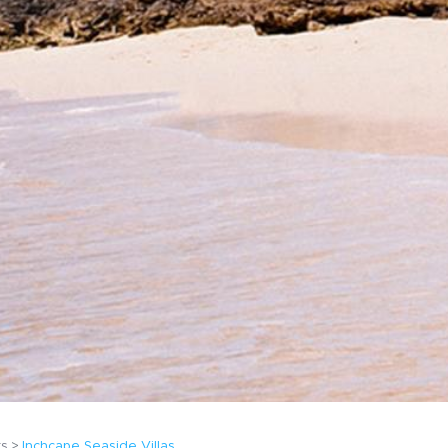
ts
Inchcape Seaside Villas