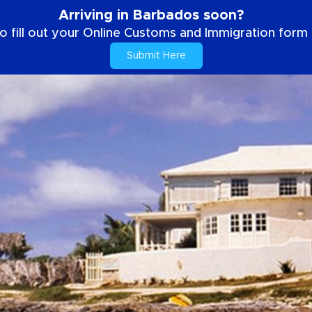
Arriving in Barbados soon?
o fill out your Online Customs and Immigration form b
Submit Here