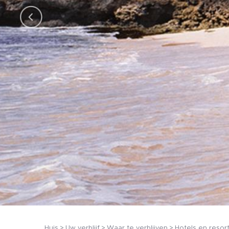
Huis
Uw verblijf
Waar te verblijven
Hotels en resor