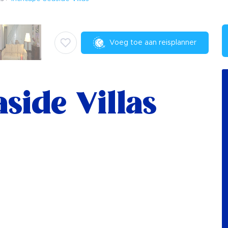
Voeg toe aan reisplanner
side Villas