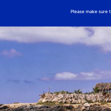
NL
Please make sure t