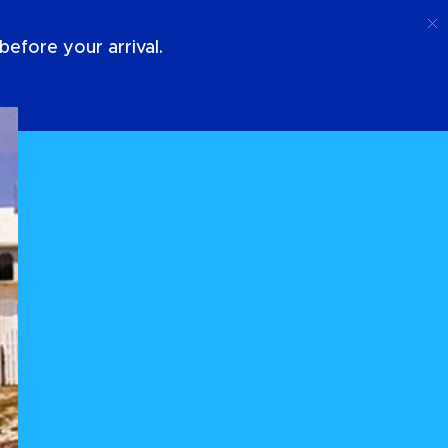
Telefoongesprek
Log In
Over Ons
efore your arrival.