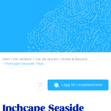
Hem
Din vistelse
Var de ska bo
Hotell & Resorts
Inchcape Seaside Villas
Lägg till i reseplaneraren
Inchcape Seaside