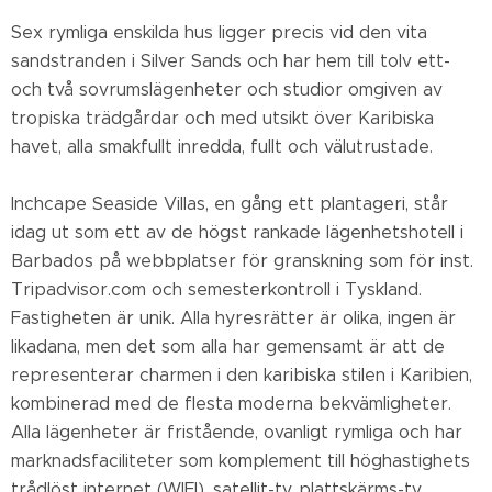
Sex rymliga enskilda hus ligger precis vid den vita
sandstranden i Silver Sands och har hem till tolv ett-
och två sovrumslägenheter och studior omgiven av
tropiska trädgårdar och med utsikt över Karibiska
havet, alla smakfullt inredda, fullt och välutrustade.
Inchcape Seaside Villas, en gång ett plantageri, står
idag ut som ett av de högst rankade lägenhetshotell i
Barbados på webbplatser för granskning som för inst.
Tripadvisor.com och semesterkontroll i Tyskland.
Fastigheten är unik. Alla hyresrätter är olika, ingen är
likadana, men det som alla har gemensamt är att de
representerar charmen i den karibiska stilen i Karibien,
kombinerad med de flesta moderna bekvämligheter.
Alla lägenheter är fristående, ovanligt rymliga och har
marknadsfaciliteter som komplement till höghastighets
trådlöst internet (WIFI), satellit-tv, plattskärms-tv,