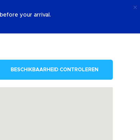
Telefoongesprek
Log In
Over Ons
efore your arrival.
BESCHIKBAARHEID CONTROLEREN