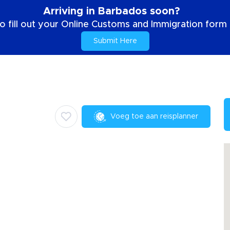
Arriving in Barbados soon?
o fill out your Online Customs and Immigration form b
Submit Here
Voeg toe aan reisplanner